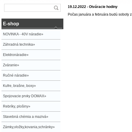
19.12.2022 - Otváracie hodiny
Počas januára a februára budú soboty z
E-shop
NOVINKA - 40V náradie»
Záhradná technika»
Elektronáradie»
Zváranie»
Ručné náradie»
Kufre, brašne, boxy»
Spojovacie prvky DOMAX»
Rebríky, plošiny»
Stavebná chémia a mazivá»
Zámky,vložky,kovania,schránky»