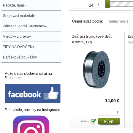
€
Reťaze, laná»
Spojovací materiál»
Usporiadať podľa:
najlacnejšie
Záhrada, garáž, kuchynka»
Výrobky z dreva»
Zvárací trubičkový drôt
Zvá
0,9mm, 1kg
0,
TIPY NA DARČEK»
Darčekové poukážky
Môžete nás sledovať už aj na
Facebooku.
14,00 €
Foto, akcie, novinky na Instagrame
skladom