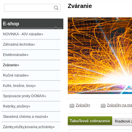
Zváranie
E-shop
NOVINKA - 40V náradie»
Záhradná technika»
Elektronáradie»
Zváranie»
Ručné náradie»
Kufre, brašne, boxy»
Spojovacie prvky DOMAX»
Zváračky
Zváračky na pla
Rebríky, plošiny»
Stavebná chémia a mazivá»
Tabuľkové zobrazenie
Riadkové 
Zámky,vložky,kovania,schránky»