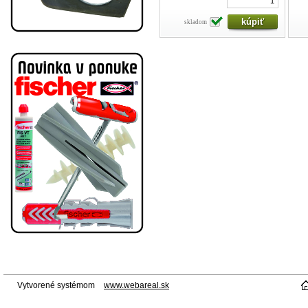
skladom
Vytvorené systémom
www.webareal.sk