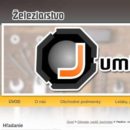
ÚVOD
O nás
Obchodné podmienky
Letáky,
»
»
Úvod
Záhrada, garáž, kuchynka
Hadice, v
Hľadanie