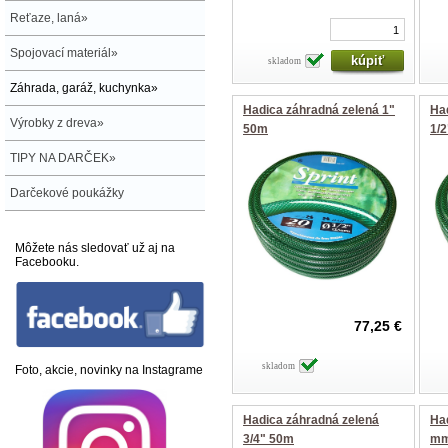
Reťaze, laná»
Spojovací materiál»
skladom
Záhrada, garáž, kuchynka»
Hadica záhradná zelená 1"
Ha
Výrobky z dreva»
50m
1/
TIPY NA DARČEK»
Darčekové poukážky
Môžete nás sledovať už aj na
Facebooku.
77,25 €
skladom
Foto, akcie, novinky na Instagrame
Hadica záhradná zelená
Ha
3/4" 50m
m