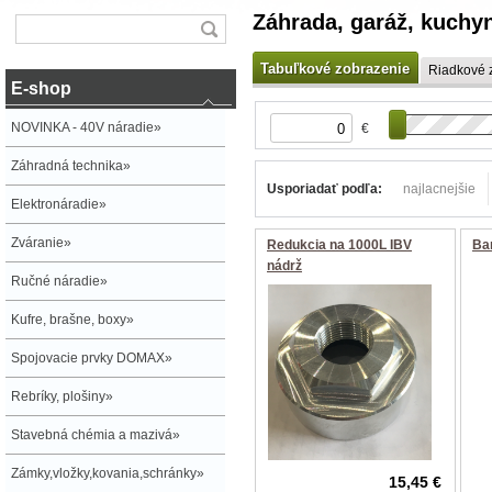
Záhrada, garáž, kuchy
Tabuľkové zobrazenie
Riadkové 
E-shop
NOVINKA - 40V náradie»
€
Záhradná technika»
Usporiadať podľa:
najlacnejšie
Elektronáradie»
Zváranie»
Redukcia na 1000L IBV
Bar
nádrž
Ručné náradie»
Kufre, brašne, boxy»
Spojovacie prvky DOMAX»
Rebríky, plošiny»
Stavebná chémia a mazivá»
Zámky,vložky,kovania,schránky»
15,45 €