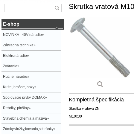
Skrutka vratová M1
E-shop
NOVINKA - 40V náradie»
Záhradná technika»
Elektronáradie»
Zváranie»
Ručné náradie»
Kufre, brašne, boxy»
Spojovacie prvky DOMAX»
Kompletná špecifikácia
Rebríky, plošiny»
Skrutka vratová ZN
M10x30
Stavebná chémia a mazivá»
Zámky,vložky,kovania,schránky»