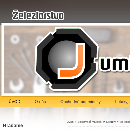
ÚVOD
O nás
Obchodné podmienky
Letáky,
»
»
»
Úvod
Spojovací materiál
Skrutky
Metrick
Hľadanie