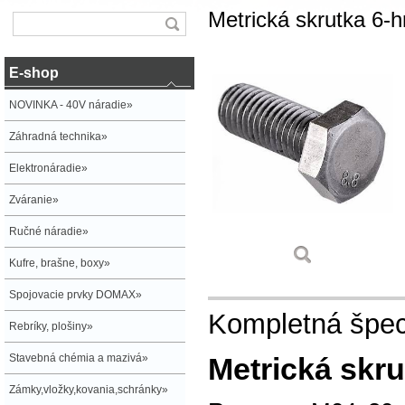
Metrická skrutka 6-
E-shop
NOVINKA - 40V náradie»
Záhradná technika»
Elektronáradie»
Zváranie»
Ručné náradie»
Kufre, brašne, boxy»
Spojovacie prvky DOMAX»
Kompletná špeci
Rebríky, plošiny»
Stavebná chémia a mazivá»
Metrická skr
Zámky,vložky,kovania,schránky»