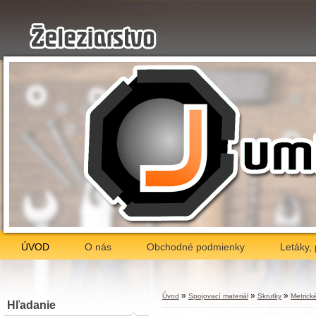
ÚVOD
O nás
Obchodné podmienky
Letáky,
»
»
»
Úvod
Spojovací materiál
Skrutky
Metrick
Hľadanie